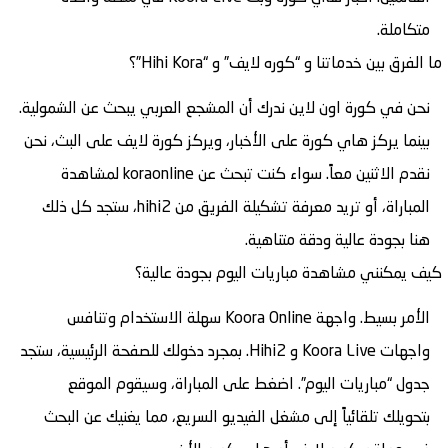
متكاملة.
ما الفرق بين خدماتنا و “كوره لايف” و “Hihi Kora”؟
نحن في
كورة اون لاين
ندرك أن المشجع العربي يبحث عن الشمولية.
بينما يركز
هاي كورة
على الأخبار، ويركز
كورة لايف
على البث، نحن
نقدم الاثنين معاً. سواء كنت تبحث عن
koraonline
لمشاهدة
المباراة، أو تريد معرفة تشكيلة الفريق من
hihi2
، ستجد كل ذلك
هنا بجودة عالية ودقة متناهية.
كيف يمكنني مشاهدة مباريات اليوم بجودة عالية؟
الأمر بسيط. واجهة
Koora Online
سهلة الاستخدام وتنافس
واجهات
Koora Live
و
Hihi2
. بمجرد دخولك للصفحة الرئيسية، ستجد
جدول “مباريات اليوم”. اضغط على المباراة، وسيقوم الموقع
بتحويلك تلقائياً إلى مشغل الفيديو السريع، مما يغنيك عن البحث