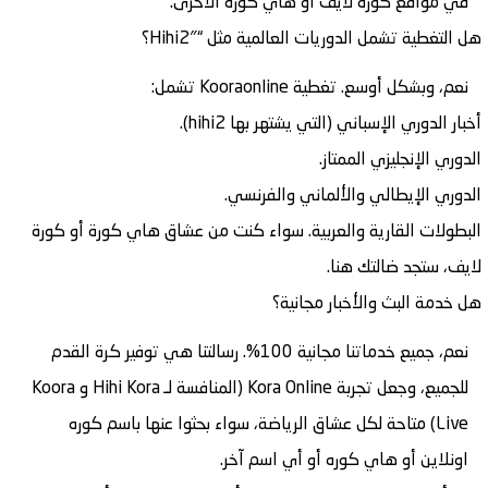
في مواقع
كوره لايف
أو
هاي كوره
الأخرى.
هل التغطية تشمل الدوريات العالمية مثل “Hihi2″؟
نعم، وبشكل أوسع. تغطية
Kooraonline
تشمل:
أخبار الدوري الإسباني (التي يشتهر بها
hihi2
).
الدوري الإنجليزي الممتاز.
الدوري الإيطالي والألماني والفرنسي.
البطولات القارية والعربية. سواء كنت من عشاق
هاي كورة
أو
كورة
لايف
، ستجد ضالتك هنا.
هل خدمة البث والأخبار مجانية؟
نعم، جميع خدماتنا مجانية 100%. رسالتنا هي توفير كرة القدم
للجميع، وجعل تجربة
Kora Online
(المنافسة لـ
Hihi Kora
و
Koora
Live
) متاحة لكل عشاق الرياضة، سواء بحثوا عنها باسم
كوره
اونلاين
أو
هاي كوره
أو أي اسم آخر.