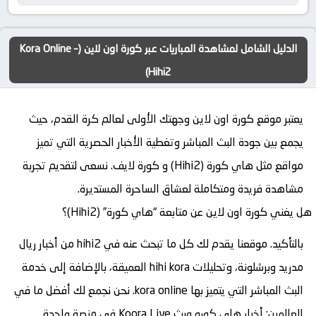
الدليل الشامل لمشاهدة المباريات عبر كورة اون لاين (Kora Online –
Hihi2)
يعتبر موقع
كورة اون لاين
وجهتك الأولى لعالم كرة القدم، حيث
يجمع بين جودة البث المباشر وتغطية الأخبار الحصرية التي تميز
مواقع مثل
هاي كورة (Hihi2)
و
كورة لايف
. نسعى لتقديم تجربة
مشاهدة فريدة ومتكاملة لعشاق الساحرة المستديرة.
هل يغني كورة اون لاين عن متابعة “هاي كورة” (Hihi2)؟
بالتأكيد. موقعنا يقدم لك كل ما تبحث عنه في
hihi2
من أخبار ريال
مدريد وبرشلونة، وتحليلات
hihi kora
العميقة، بالإضافة إلى خدمة
البث المباشر التي يتميز بها
kora online
. نحن نجمع لك أفضل ما في
العالمين: أخبار
هاي كوره
وبث
Koora Live
في منصة واحدة