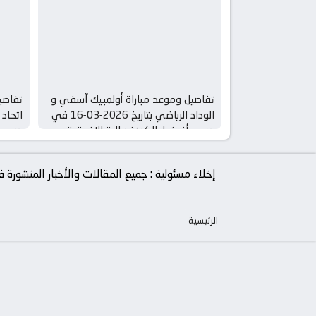
تفاصيل وموعد مباراة أولمبيك آسفي و
تفاصيل
الوداد الرياضي بتاريخ 2026-03-16 في
دوري أفريقيا, الكونفدرالية الافريقية – ربع
دوري أ
النهائي
النها
إخلاء مسئولية : جميع المقالات والأخبار المنشور
الرئيسية