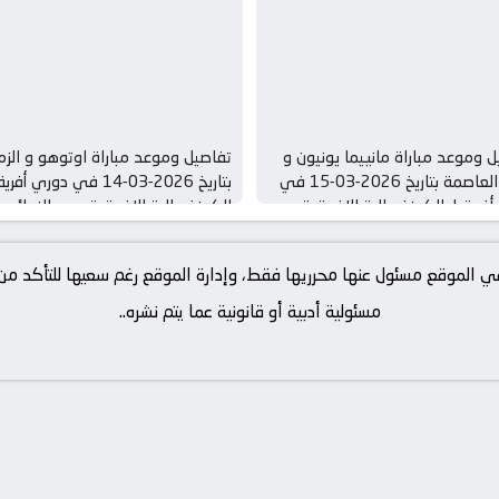
 وموعد مباراة مانييما يونيون و
تفاصيل وموعد مباراة اوتوهو و الزم
اتحاد العاصمة بتاريخ 2026-03-15 في
بتاريخ 2026-03-14 في دوري أفر
فريقيا, الكونفدرالية الافريقية – ربع
الكونفدرالية الافريقية – ربع النهائي
ئي
ة في الموقع مسئول عنها محرريها فقط، وإدارة الموقع رغم سعيها للتأكد 
مسئولية أدبية أو قانونية عما يتم نشره..