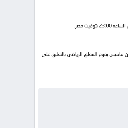
beIN ويتم إستضافة المباراه في ملعب سان ماميس يقوم المعلق الرياضى بالتعليق على