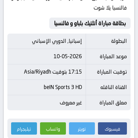
فالنسيا يلا شوت
بطاقة مباراة أتلتيك بلباو و فالنسيا
البطولة
إسبانيا, الدوري الإسباني
موعد المباراة
10-05-2026
توقيت المباراة
17:15 بتوقيت Asia/Riyadh
القناة الناقله
beIN Sports 3 HD
معلق المباراة
غير معروف
فيسبوك
تويتر
واتساب
تيليجرام