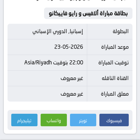
بطاقة مباراة ألافيس و رايو فاييكانو
البطولة
إسبانيا, الدوري الإسباني
موعد المباراة
23-05-2026
توقيت المباراة
22:00 بتوقيت Asia/Riyadh
القناة الناقله
غير معروف
معلق المباراة
غير معروف
فيسبوك
تويتر
واتساب
تيليجرام