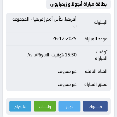
بطاقة مباراة أنجولا و زيمبابوي
أفريقيا, كأس أمم إفريقيا - المجموعة
البطولة
ب
موعد المباراة
26-12-2025
توقيت
15:30 بتوقيت Asia/Riyadh
المباراة
القناة الناقله
غير معروف
معلق المباراة
غير معروف
فيسبوك
تويتر
واتساب
تيليجرام