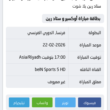
ستاد رين
يلا شوت
بطاقة مباراة أوكسير و ستاد رين
البطولة
فرنسا, الدوري الفرنسي
موعد المباراة
22-02-2026
توقيت المباراة
17:00 بتوقيت Asia/Riyadh
القناة الناقله
beIN Sports 5 HD
معلق المباراة
غير معروف
فيسبوك
تويتر
واتساب
تيليجرام