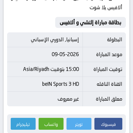
ألافيس يلا شوت
بطاقة مباراة إلتشي و ألافيس
البطولة
إسبانيا, الدوري الإسباني
موعد المباراة
09-05-2026
توقيت المباراة
15:00 بتوقيت Asia/Riyadh
القناة الناقله
beIN Sports 3 HD
معلق المباراة
غير معروف
فيسبوك
تويتر
واتساب
تيليجرام