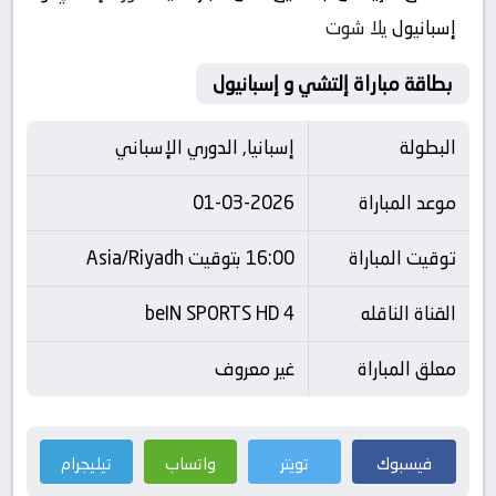
إسبانيول
يلا شوت
بطاقة مباراة إلتشي و إسبانيول
البطولة
إسبانيا, الدوري الإسباني
موعد المباراة
01-03-2026
توقيت المباراة
16:00 بتوقيت Asia/Riyadh
القناة الناقله
beIN SPORTS HD 4
معلق المباراة
غير معروف
فيسبوك
تويتر
واتساب
تيليجرام