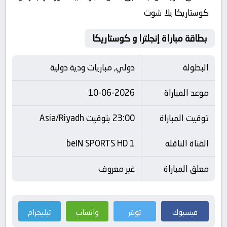
كوستاريكا يلا شوت
بطاقة مباراة إنجلترا و كوستاريكا
البطولة
دولي, مباريات ودية دولية
موعد المباراة
10-06-2026
توقيت المباراة
23:00 بتوقيت Asia/Riyadh
القناة الناقله
beIN SPORTS HD 1
معلق المباراة
غير معروف
فيسبوك
تويتر
واتساب
تيليجرام