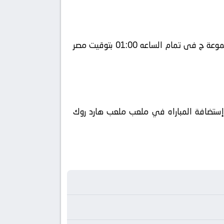
يلا شوت يلتقى اليوم 2026-06-25 كلا من نادى اسكتلندا و نادي البرازيل فى بطولة دولي, كأس العالم – المجموعة ج فى تمام الساعه 01:00 بتوقيت مصر
أحداث المباراة في الوطن العربي فضائيا على قناة beIN SPORTS MAX 4 كورة 360 ويتم إستضافة المباراه في ملعب ملعب هارد روك