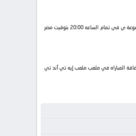
يلا شوت يلتقى اليوم 2026-06-22 كلا من نادى الأرجنتين و نادي النمسا فى بطولة دولي, كأس العالم – المجموعة ي فى تمام الساعه 20:00 بتوقيت مصر
باراة في الوطن العربي فضائيا على قناة beIN SPORTS MAX 1 كورة 360 ويتم إستضافة المباراه في ملعب ملعب إيه تي آند تي