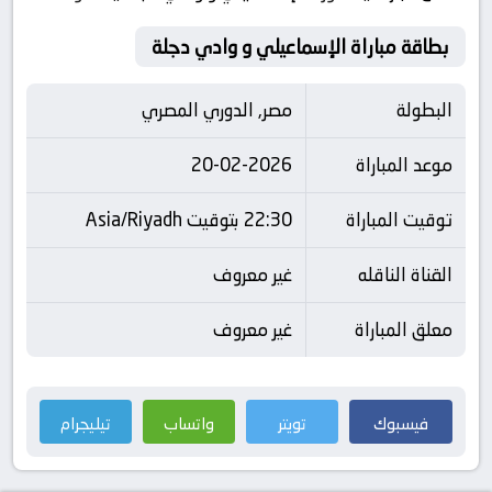
بطاقة مباراة الإسماعيلي و وادي دجلة
البطولة
مصر, الدوري المصري
موعد المباراة
20-02-2026
توقيت المباراة
22:30 بتوقيت Asia/Riyadh
القناة الناقله
غير معروف
معلق المباراة
غير معروف
فيسبوك
تويتر
واتساب
تيليجرام