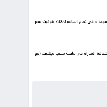
يلا شوت يلتقى اليوم 2026-06-25 كلا من نادى الإكوادور و نادي ألمانيا فى بطولة دولي, كأس العالم – المجموعة ه فى تمام الساعه 23:00 بتوقيت مصر
 المباراة في الوطن العربي فضائيا على قناة beIN SPORTS MAX 1 كورة 360 ويتم إستضافة المباراه في ملعب ملعب ميتلايف (نيو