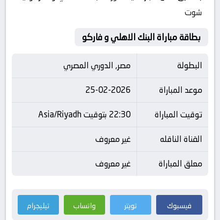
شوت
بطاقة مباراة البنك الاهلي و فاركو
البطولة
مصر, الدوري المصري
موعد المباراة
25-02-2026
توقيت المباراة
22:30 بتوقيت Asia/Riyadh
القناة الناقله
غير معروف
معلق المباراة
غير معروف
فيسبوك
تويتر
واتساب
تيليجرام