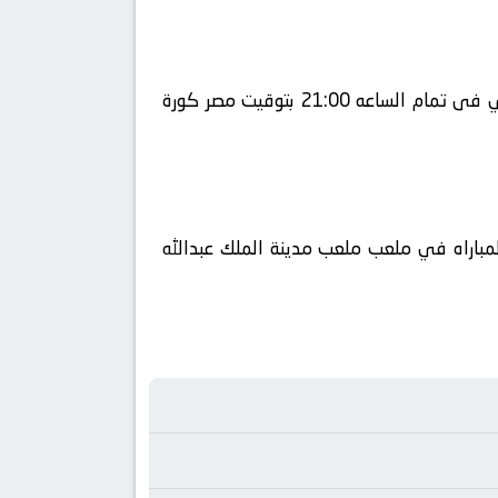
يلا شوت يلتقى اليوم 2026-05-15 كلا من نادى التعاون و نادي الرياض فى بطولة السعودية, الدوري السعودي فى تمام الساعه 21:00 بتوقيت مصر كورة
ن العربي فضائيا على قناة تطبيق ثمانية كورة 360 ويتم إستضافة المباراه في ملعب ملعب مدينة الملك عبدالله