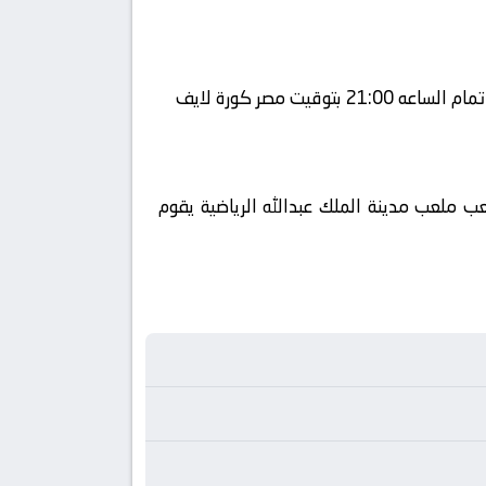
 قناة كورة 360 ويتم إستضافة المباراه في ملعب ملعب مدينة الملك عبدالله الرياضية يقوم