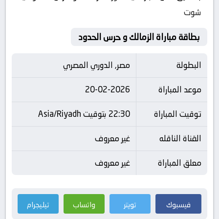
شوت
بطاقة مباراة الزمالك و حرس الحدود
البطولة
مصر, الدوري المصري
موعد المباراة
20-02-2026
توقيت المباراة
22:30 بتوقيت Asia/Riyadh
القناة الناقله
غير معروف
معلق المباراة
غير معروف
فيسبوك
تويتر
واتساب
تيليجرام