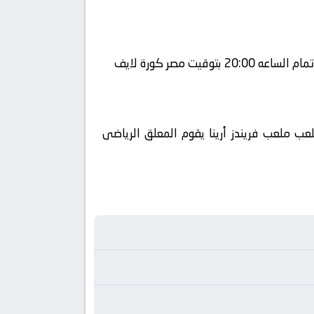
ى قناة كورة 360 ويتم إستضافة المباراه في ملعب ملعب فريندز أرينا يقوم المعلق الرياضى