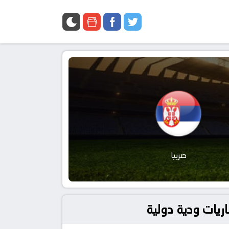
صربيا