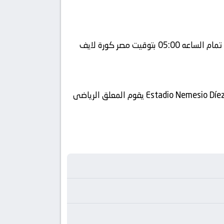
في العارضة تنقل أحداث المباراة في الوطن العربي فضائيا على قناة كورة 360 ويتم إستضافة المباراه في ملعب Estadio Nemesio Díez يقوم المعلق الرياضى