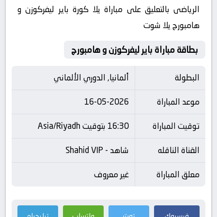
الرياضى بالتعليق على مباراة يلا كورة باير ليفركوزن و
هامبورج يلا شوت
بطاقة مباراة باير ليفركوزن و هامبورج
البطولة
ألمانيا, الدوري الألماني
موعد المباراة
16-05-2026
توقيت المباراة
16:30 بتوقيت Asia/Riyadh
القناة الناقله
شاهد - Shahid VIP
معلق المباراة
غير معروف
فيسبوك
تويتر
واتساب
تيليجرام