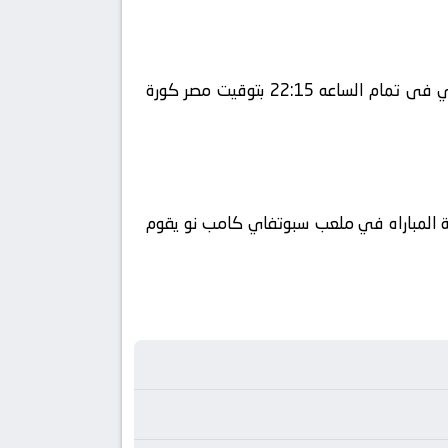
يلا شوت يلتقى اليوم 2026-05-17 كلا من نادى برشلونة و نادي ريال بيتيس فى بطولة إسبانيا, الدوري الإسباني فى تمام الساعه 22:15 بتوقيت مصر كورة
ي الوطن العربي فضائيا على قناة beIN Sports 3 HD كورة 360 ويتم إستضافة المباراه في ملعب سبوتفاي كامب نو يقوم