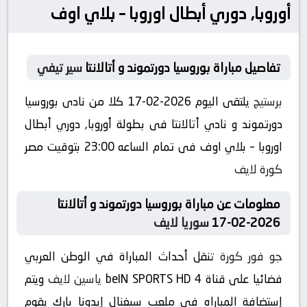
أوروبا, دوري أبطال اوروبا – بلاي اوف
تفاصيل مباراة بوروسيا دورتموند و أتالانتا
سير تيفي
برستيج
يلتقى اليوم 2026-02-17 كلا من نادى بوروسيا
دورتموند و نادي أتالانتا فى بطولة أوروبا, دوري أبطال
اوروبا – بلاي اوف فى تمام الساعه 23:00 بتوقيت مصر
كورة لايف
معلومات عن مباراة بوروسيا دورتموند و أتالانتا
2026-02-17
سوريا لايف
جو فور كورة
تنقل أحداث المباراة في الوطن العربي
فضائيا على قناة beIN SPORTS HD 4
ياسين لايف
ويتم
إستضافة المباراه في ملعب سيغنال إيدونا بارك يقوم