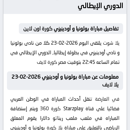
الدوري الإيطالي
تفاصيل مباراة بولونيا و أودينيزي
كورة اون لاين
يلا شوت
يلتقى اليوم 2026-02-23 كلا من نادى بولونيا
و نادي أودينيزي فى بطولة إيطاليا, الدوري الإيطالي فى
تمام الساعه 22:45 بتوقيت مصر
كورة لايف
معلومات عن مباراة بولونيا و أودينيزي 2026-02-23
يلا لايف
في العارضة
تنقل أحداث المباراة في الوطن العربي
فضائيا على قناة Starzplay
كورة 360
ويتم إستضافة
المباراه في ملعب ملعب ريناتو دالارا يقوم المعلق
الرياضى بالتعليق على مباراة
يلا كورة
بولونيا و أودينيزي