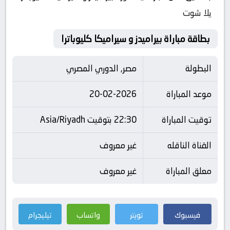
يلا شوت
بطاقة مباراة بيراميدز و سيراميكا كليوباترا
البطولة
مصر, الدوري المصري
موعد المباراة
20-02-2026
توقيت المباراة
22:30 بتوقيت Asia/Riyadh
القناة الناقله
غير معروف
معلق المباراة
غير معروف
فيسبوك
تويتر
واتساب
تيليجرام