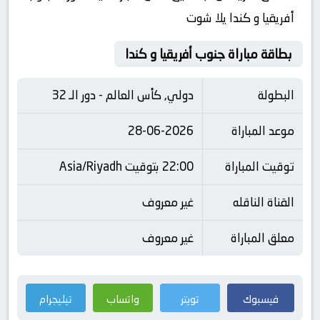
أفريقيا و كندا يلا شوت
بطاقة مباراة جنوب أفريقيا و كندا
البطولة
دولي, كأس العالم - دور الـ 32
موعد المباراة
28-06-2026
توقيت المباراة
22:00 بتوقيت Asia/Riyadh
القناة الناقله
غير معروف
معلق المباراة
غير معروف
فيسبوك
تويتر
واتساب
تيليجرام