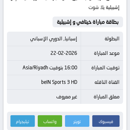
إشبيلية
يلا شوت
بطاقة مباراة خيتافي و إشبيلية
البطولة
إسبانيا, الدوري الإسباني
موعد المباراة
22-02-2026
توقيت المباراة
16:00 بتوقيت Asia/Riyadh
القناة الناقله
beIN Sports 3 HD
معلق المباراة
غير معروف
فيسبوك
تويتر
واتساب
تيليجرام