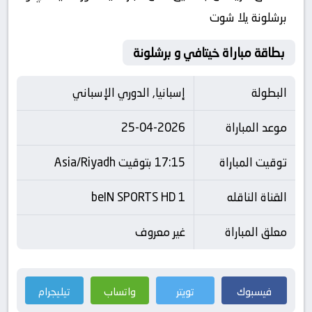
برشلونة يلا شوت
بطاقة مباراة خيتافي و برشلونة
البطولة
إسبانيا, الدوري الإسباني
موعد المباراة
25-04-2026
توقيت المباراة
17:15 بتوقيت Asia/Riyadh
القناة الناقله
beIN SPORTS HD 1
معلق المباراة
غير معروف
فيسبوك
تويتر
واتساب
تيليجرام