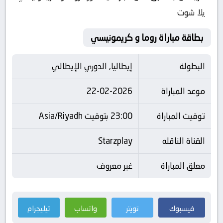
يلا شوت
بطاقة مباراة روما و كريمونيسي
البطولة
إيطاليا, الدوري الإيطالي
موعد المباراة
22-02-2026
توقيت المباراة
23:00 بتوقيت Asia/Riyadh
القناة الناقله
Starzplay
معلق المباراة
غير معروف
فيسبوك
تويتر
واتساب
تيليجرام