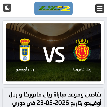
VS
ريال مايوركا
ريال أوفييدو
تفاصيل وموعد مباراة ريال مايوركا و ريال
أوفييدو بتاريخ 2026-05-23 في دوري