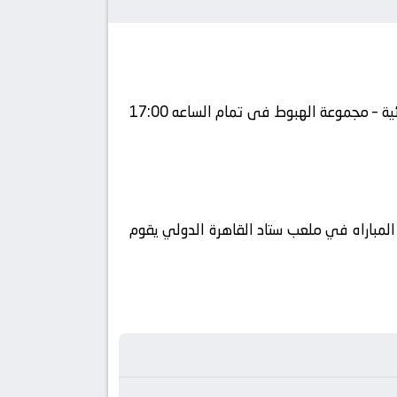
يلا شوت يلتقى اليوم 2026-04-28 كلا من نادى زد و نادي فاركو فى بطولة مصر, الدوري المصري – المرحلة النهائية – مجموعة الهبوط فى تمام الساعه 17:00
لوطن العربي فضائيا على قناة أون سبورت ماكس كورة 360 ويتم إستضافة المباراه في ملعب ستاد القاهرة الدولي يقوم