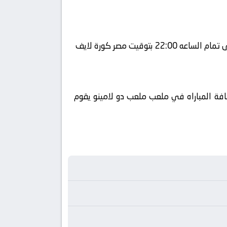
راة في الوطن العربي فضائيا على قناة beIN SPORTS HD 7 كورة 360 ويتم إستضافة المباراه في ملعب ملعب دو لامينو يقوم