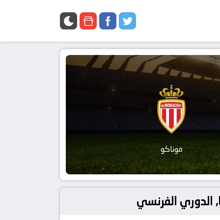
موناكو