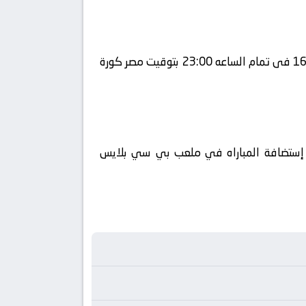
يلا شوت يلتقى اليوم 2026-07-07 كلا من نادى سويسرا و نادي كولومبيا فى بطولة دولي, كأس العالم – دور الـ 16 فى تمام الساعه 23:00 بتوقيت مصر كورة
 أحداث المباراة في الوطن العربي فضائيا على قناة beIN SPORTS MAX 2 كورة 360 ويتم إستضافة المباراه في ملعب بي سي بلايس