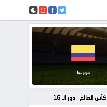
كولومبيا