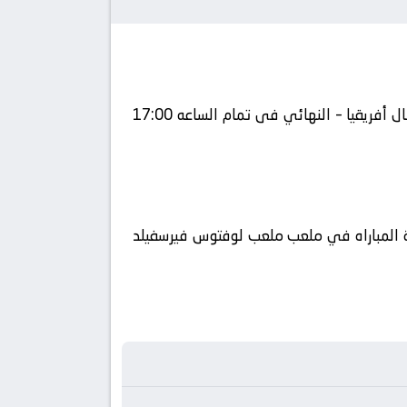
يلا شوت يلتقى اليوم 2026-05-17 كلا من نادى صن داونز و نادي الجيش الملكي فى بطولة أفريقيا, دوري أبطال أفريقيا – النهائي فى تمام الساعه 17:00
 الوطن العربي فضائيا على قناة Bein Sports HD2 كورة 360 ويتم إستضافة المباراه في ملعب ملعب لوفتوس فيرسفيلد