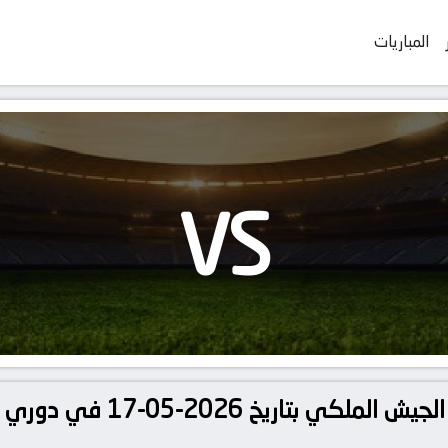
المباريات
VS
تفاصيل وموعد مباراة صن داونز 