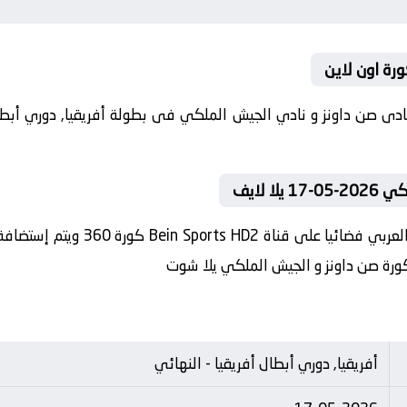
رة اون لاين
 لايف
في العارضة تنقل أحداث المباراة في
 كورة صن داونز و الجيش الملكي يلا شوت
أفريقيا, دوري أبطال أفريقيا - النهائي