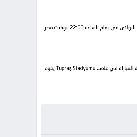
يلا شوت يلتقى اليوم 2026-05-20 كلا من نادى فرايبورج و نادي أستون فيلا فى بطولة أوروبا, الدوري الأوروبي – النهائي فى تمام الساعه 22:00 بتوقيت مصر
في العارضة تنقل أحداث المباراة في الوطن العربي فضائيا على قناة beIN SPORTS HD 1 كورة 360 ويتم إستضافة المباراه في ملعب Tüpraş Stadyumu يقوم