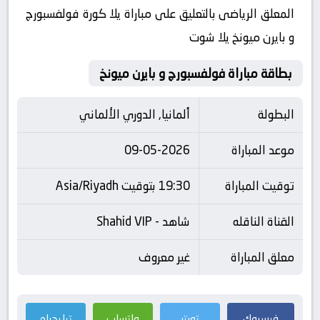
المعلق الرياضى بالتعليق على مباراة يلا كورة فولفسبورج
و بايرن ميونخ يلا شوت
بطاقة مباراة فولفسبورج و بايرن ميونخ
البطولة
ألمانيا, الدوري الألماني
موعد المباراة
09-05-2026
توقيت المباراة
19:30 بتوقيت Asia/Riyadh
القناة الناقله
شاهد - Shahid VIP
معلق المباراة
غير معروف
فيسبوك
تويتر
واتساب
تيليجرام