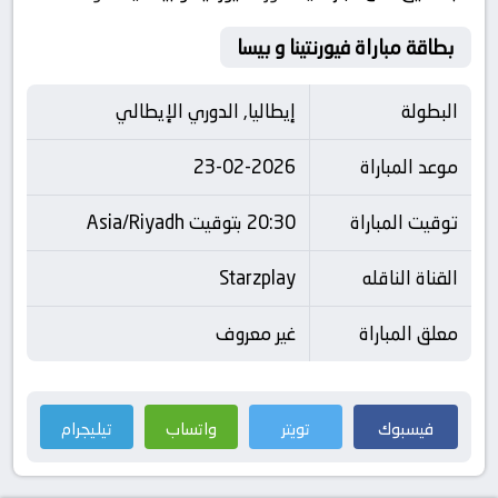
بطاقة مباراة فيورنتينا و بيسا
البطولة
إيطاليا, الدوري الإيطالي
موعد المباراة
23-02-2026
توقيت المباراة
20:30 بتوقيت Asia/Riyadh
القناة الناقله
Starzplay
معلق المباراة
غير معروف
فيسبوك
تويتر
واتساب
تيليجرام