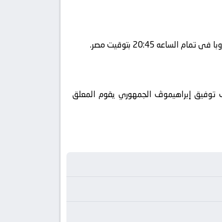
beIN Sport ويتم إستضافة المباراه في ملعب توفيق إبراهيموڤ الجمهوري يقوم المعلق