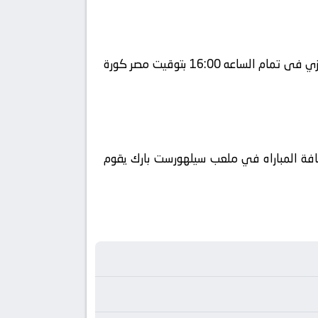
يلا شوت يلتقى اليوم 2026-05-10 كلا من نادى كريستال بالاس و نادي إيفرتون فى بطولة إنجلترا, الدوري الإنجليزي فى تمام الساعه 16:00 بتوقيت مصر كورة
راة في الوطن العربي فضائيا على قناة beIN SPORTS HD 4 كورة 360 ويتم إستضافة المباراه في ملعب سيلهورست بارك يقوم