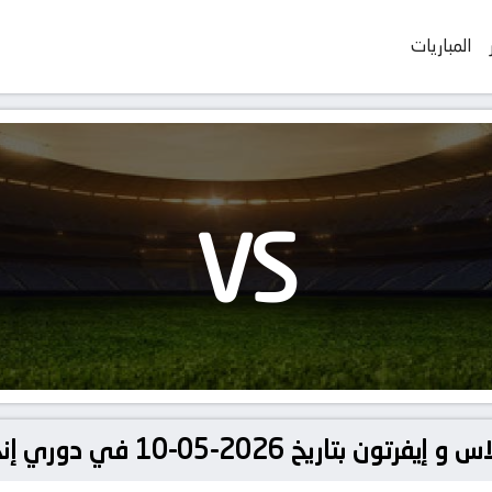
المباريات
VS
1 في دوري إنجلترا, الدوري الإنجليزي