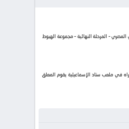
صر, الدوري المصري – المرحلة النهائية – مجموعة الهبوط
ربي فضائيا على قناة أون سبورت كورة 360 ويتم إستضافة المباراه في ملعب ستاد الإسماعيلية يقوم المعلق