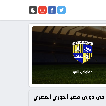
المقاولون العرب
تفاصيل وموعد مباراة كهرباء الاسماعيلية و المقاولون العرب بتاريخ 2026-05-23 في دوري مصر, الدوري المصري