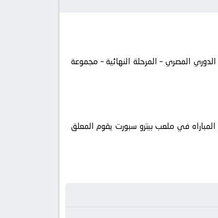
بطولة مصر, الدوري المصري – المرحلة النهائية – مجموعة
الوطن العربي فضائيا على قناة أون سبورت بلس كورة 360 ويتم إستضافة المباراه في ملعب بيترو سبورت يقوم المعلق