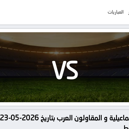
المباريات
VS
وط