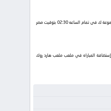
يلا شوت يلتقى اليوم 2026-06-28 كلا من نادى كولومبيا و نادي البرتغال فى بطولة دولي, كأس العالم – المجموعة ك فى تمام الساعه 02:30 بتوقيت مصر
أحداث المباراة في الوطن العربي فضائيا على قناة beIN SPORTS MAX 3 كورة 360 ويتم إستضافة المباراه في ملعب ملعب هارد روك