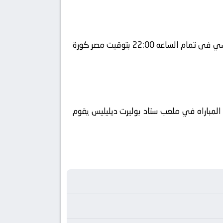
يلا شوت يلتقى اليوم 2026-05-13 كلا من نادى لانس و نادي باريس سان جيرمان فى بطولة فرنسا, الدوري الفرنسي فى تمام الساعه 22:00 بتوقيت مصر كورة
لوطن العربي فضائيا على قناة Bein Sports HD2 كورة 360 ويتم إستضافة المباراه في ملعب ستاد بوليرت ديليليس يقوم