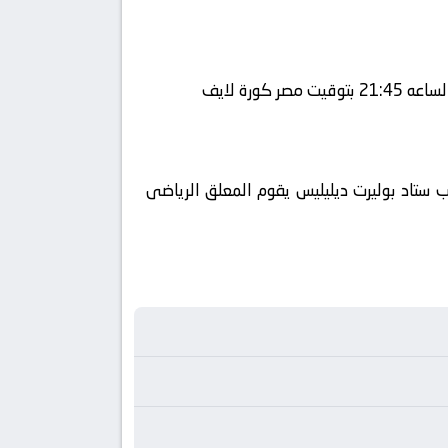
ناة كورة 360 ويتم إستضافة المباراه في ملعب ستاد بوليرت ديليليس يقوم المعلق الرياضى