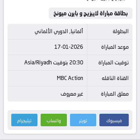
بطاقة مباراة لايبزيج و بايرن ميونخ
البطولة
ألمانيا, الدوري الألماني
موعد المباراة
17-01-2026
توقيت المباراة
20:30 بتوقيت Asia/Riyadh
القناة الناقله
MBC Action
معلق المباراة
غير معروف
فيسبوك
تويتر
واتساب
تيليجرام