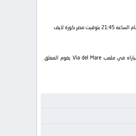
في العارضة تنقل أحداث المباراة في الوطن العربي فضائيا على قناة Starzplay كورة 360 ويتم إستضافة المباراه في ملعب Via del Mare يقوم المعلق