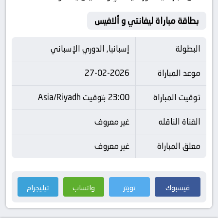
بطاقة مباراة ليفانتي و ألافيس
البطولة
إسبانيا, الدوري الإسباني
موعد المباراة
27-02-2026
توقيت المباراة
23:00 بتوقيت Asia/Riyadh
القناة الناقله
غير معروف
معلق المباراة
غير معروف
فيسبوك
تويتر
واتساب
تيليجرام