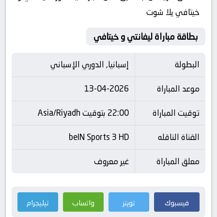
خيتافي يلا شوت
بطاقة مباراة ليفانتي و خيتافي
البطولة
إسبانيا, الدوري الإسباني
موعد المباراة
13-04-2026
توقيت المباراة
22:00 بتوقيت Asia/Riyadh
القناة الناقله
beIN Sports 3 HD
معلق المباراة
غير معروف
فيسبوك
تويتر
واتساب
تيليجرام