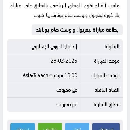
ملعب أنفيلد يقوم المعلق الرياضى بالتعليق على مباراة
يلا كورة
ليفربول و وست هام يونايتد
يلا شوت
بطاقة مباراة ليفربول و وست هام يونايتد
البطولة
إنجلترا, الدوري الإنجليزي
موعد المباراة
28-02-2026
توقيت المباراة
18:00 بتوقيت Asia/Riyadh
القناة الناقله
غير معروف
معلق المباراة
غير معروف
فيسبوك
تويتر
واتساب
تيليجرام