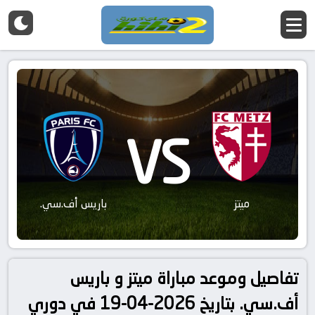
VS
ميتز
باريس أف.سي.
تفاصيل وموعد مباراة ميتز و باريس
أف.سي. بتاريخ 2026-04-19 في دوري