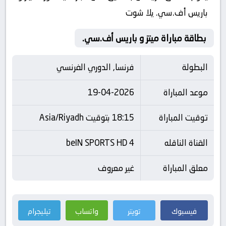
باريس أف.سي. يلا شوت
بطاقة مباراة ميتز و باريس أف.سي.
البطولة
فرنسا, الدوري الفرنسي
موعد المباراة
19-04-2026
توقيت المباراة
18:15 بتوقيت Asia/Riyadh
القناة الناقله
beIN SPORTS HD 4
معلق المباراة
غير معروف
فيسبوك
تويتر
واتساب
تيليجرام